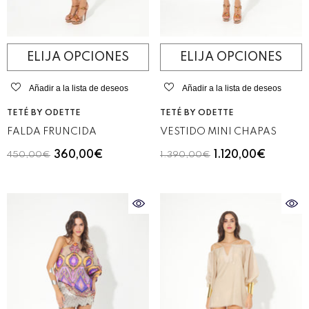
ELIJA OPCIONES
ELIJA OPCIONES
Añadir a la lista de deseos
Añadir a la lista de deseos
VENDEDOR:
VENDEDOR:
TETÉ BY ODETTE
TETÉ BY ODETTE
FALDA FRUNCIDA
VESTIDO MINI CHAPAS
360,00€
1.120,00€
450,00€
1.390,00€