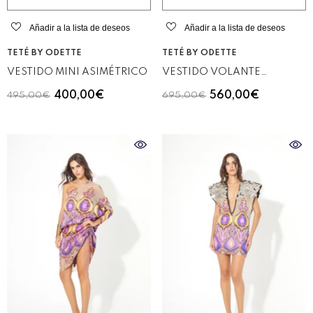
Añadir a la lista de deseos
Añadir a la lista de deseos
VENDEDOR:
VENDEDOR:
TETÉ BY ODETTE
TETÉ BY ODETTE
VESTIDO MINI ASIMÉTRICO
VESTIDO VOLANTE
TIRANTES
400,00€
560,00€
495,00€
695,00€