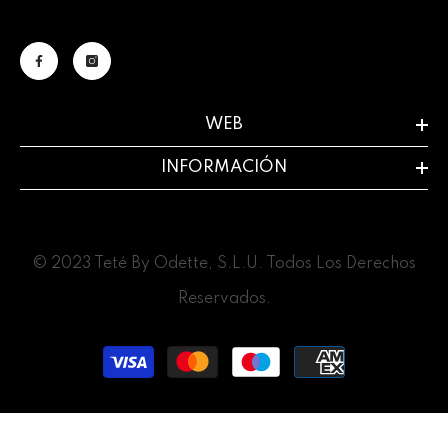
WEB
INFORMACIÓN
© 2023 Teté By Odette, S.L.U. Todos Los Derechos
Reservados.
Métodos
de
pago