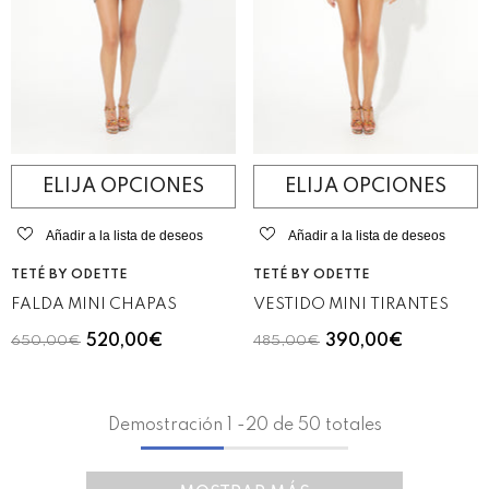
ELIJA OPCIONES
ELIJA OPCIONES
Añadir a la lista de deseos
Añadir a la lista de deseos
VENDEDOR:
VENDEDOR:
TETÉ BY ODETTE
TETÉ BY ODETTE
FALDA MINI CHAPAS
VESTIDO MINI TIRANTES
520,00€
390,00€
650,00€
485,00€
Demostración
1
-
20
de 50 totales