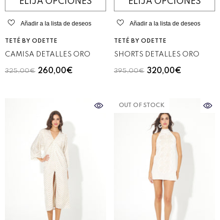
ELIJA OPCIONES
ELIJA OPCIONES
Añadir a la lista de deseos
Añadir a la lista de deseos
VENDEDOR:
VENDEDOR:
TETÉ BY ODETTE
TETÉ BY ODETTE
CAMISA DETALLES ORO
SHORTS DETALLES ORO
260,00€
320,00€
325,00€
395,00€
OUT OF STOCK