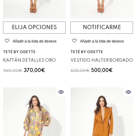
ELIJA OPCIONES
NOTIFICARME
Añadir a la lista de deseos
Añadir a la lista de deseos
VENDEDOR:
VENDEDOR:
TETÉ BY ODETTE
TETÉ BY ODETTE
KAFTÁN DETALLES ORO
VESTIDO HALTER BORDADO
370,00€
500,00€
460,00€
625,00€