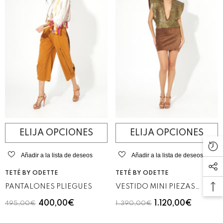
ELIJA OPCIONES
ELIJA OPCIONES
Añadir a la lista de deseos
Añadir a la lista de deseos
VENDEDOR:
VENDEDOR:
TETÉ BY ODETTE
TETÉ BY ODETTE
PANTALONES PLIEGUES
VESTIDO MINI PIEZAS
METÁLICAS
400,00€
1.120,00€
495,00€
1.390,00€