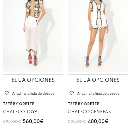
ELIJA OPCIONES
ELIJA OPCIONES
Añadir a la lista de deseos
Añadir a la lista de deseos
VENDEDOR:
VENDEDOR:
TETÉ BY ODETTE
TETÉ BY ODETTE
CHALECO JOYA
CHALECO CENEFAS
560,00€
480,00€
695,00€
595,00€