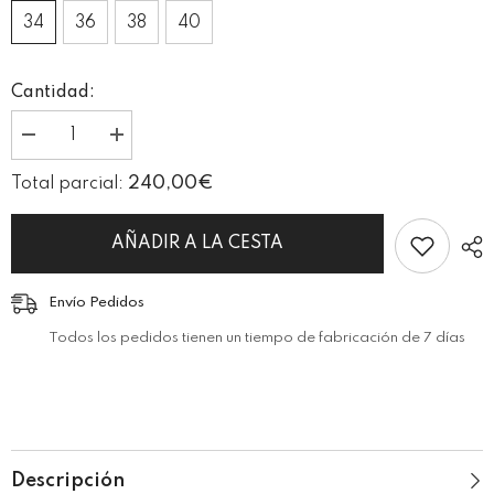
34
36
38
40
Cantidad:
I18n
I18n
Error:
Error:
Missing
Missing
240,00€
Total parcial:
interpolation
interpolation
value
value
&quot;producto&quot;
&quot;producto&quot;
for
for
AÑADIR A LA CESTA
&quot;Reducir
&quot;Aumentar
la
la
cantidad
cantidad
Envío Pedidos
de
de
{{
{{
Todos los pedidos tienen un tiempo de fabricación de 7 días
producto
producto
}}&quot;
}}&quot;
Descripción