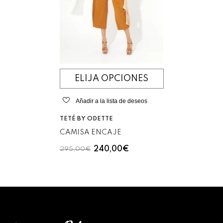
ELIJA OPCIONES
Añadir a la lista de deseos
VENDEDOR:
TETÉ BY ODETTE
CAMISA ENCAJE
240,00€
295,00€