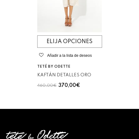
ELIJA OPCIONES
Añadir a la lista de deseos
VENDEDOR:
TETÉ BY ODETTE
KAFTÁN DETALLES ORO
370,00€
460,00€