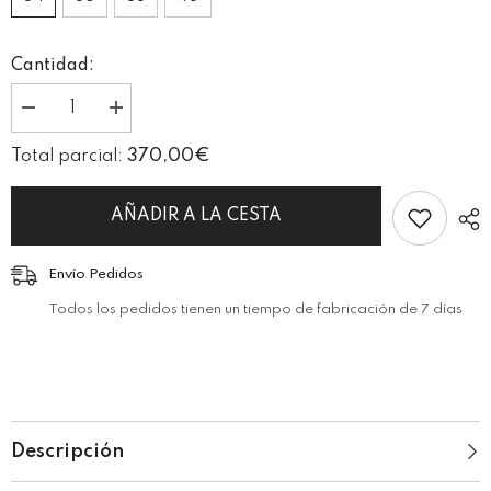
Cantidad:
I18n
I18n
Error:
Error:
Missing
Missing
370,00€
Total parcial:
interpolation
interpolation
value
value
&quot;producto&quot;
&quot;producto&quot;
for
for
AÑADIR A LA CESTA
&quot;Reducir
&quot;Aumentar
la
la
cantidad
cantidad
Envío Pedidos
de
de
{{
{{
Todos los pedidos tienen un tiempo de fabricación de 7 días
producto
producto
}}&quot;
}}&quot;
Descripción