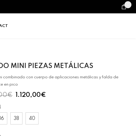
0
0
it
ACT
DO MINI PIEZAS METÁLICAS
ni combinado con cuerpo de aplicaciones metálicas y falda de
te en pico
,00€
1.120,00€
4
36
38
40