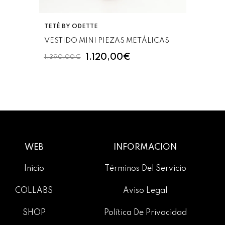
VENDEDOR:
TETÉ BY ODETTE
VESTIDO MINI PIEZAS METÁLICAS
1.120,00€
1.390,00€
WEB
INFORMACIÓN
Inicio
Términos Del Servicio
COLLABS
Aviso Legal
SHOP
Política De Privacidad