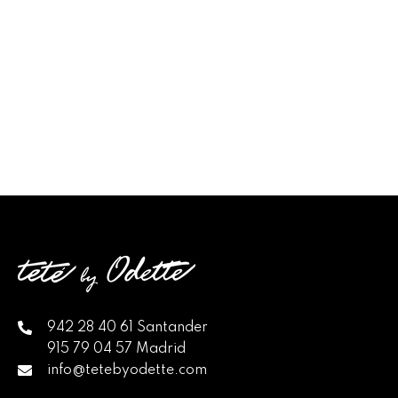
942 28 40 61 Santander
915 79 04 57 Madrid
info@tetebyodette.com