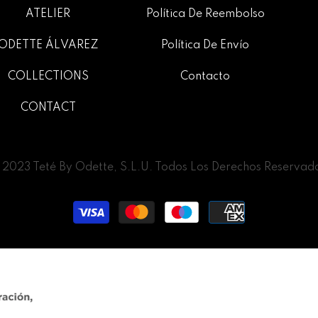
ATELIER
Política De Reembolso
ODETTE ÁLVAREZ
Política De Envío
COLLECTIONS
Contacto
CONTACT
2023 Teté By Odette, S.L.U. Todos Los Derechos Reservad
Métodos
de
pago