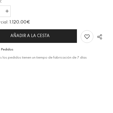
:
I18n
Error:
Missing
1.120,00€
rcial:
ion
interpolation
value
oducto&quot;
&quot;producto&quot;
for
AÑADIR A LA CESTA
ducir
&quot;Aumentar
la
cantidad
 Pedidos
de
{{
 los pedidos tienen un tiempo de fabricación de 7 días
producto
}}&quot;
Cuota