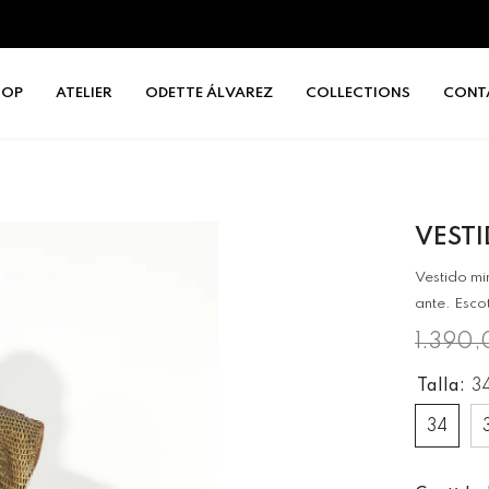
HOP
ATELIER
ODETTE ÁLVAREZ
COLLECTIONS
CONT
VESTI
Vestido mi
ante. Esco
1.390
Talla:
3
34