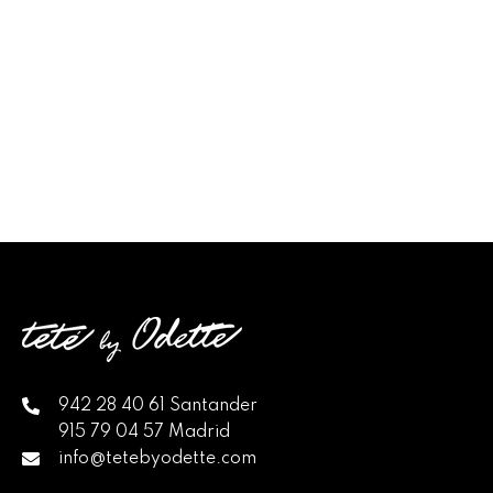
942 28 40 61 Santander
915 79 04 57 Madrid
info@tetebyodette.com