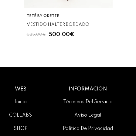
VENDEDOR:
TETÉ BY ODETTE
VESTIDO HALTER BORDADO
500,00€
625,00€
WEB
INFORMACIÓN
Inicio
Términos Del Servicio
COLLABS
Aviso Legal
SHOP
Política De Privacidad