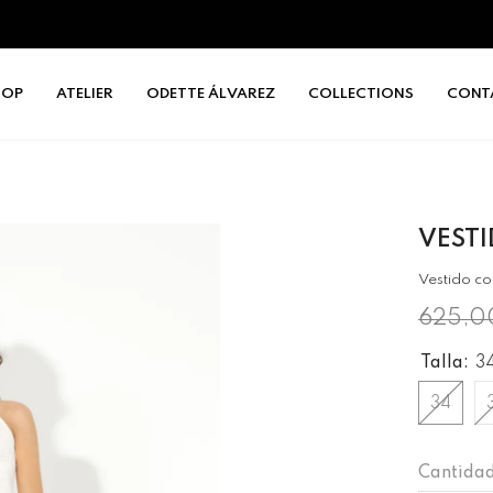
HOP
ATELIER
ODETTE ÁLVAREZ
COLLECTIONS
CONT
VEST
Vestido co
625,0
Talla:
3
34
Cantidad