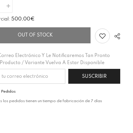
I18n
Error:
Missing
500,00€
rcial:
ion
interpolation
value
oducto&quot;
&quot;producto&quot;
for
OUT OF STOCK
ducir
&quot;Aumentar
la
cantidad
de
Correo Electrónico Y Le Notificaremos Tan Pronto
{{
producto
Producto / Variante Vuelva A Estar Disponible
}}&quot;
SUSCRIBIR
Cuota
 Pedidos
 los pedidos tienen un tiempo de fabricación de 7 días