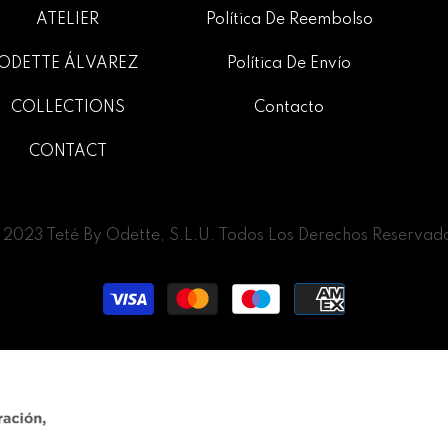
ATELIER
Política De Reembolso
ODETTE ÁLVAREZ
Política De Envío
COLLECTIONS
Contacto
CONTACT
2023 Teté By Odette, S.L.U. Todos Los Derechos Reservad
Métodos
de
pago