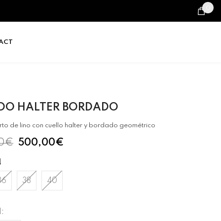
0
0
it
ACT
IDO HALTER BORDADO
rto de lino con cuello halter y bordado geométrico
0€
500,00€
4
36
38
40
: