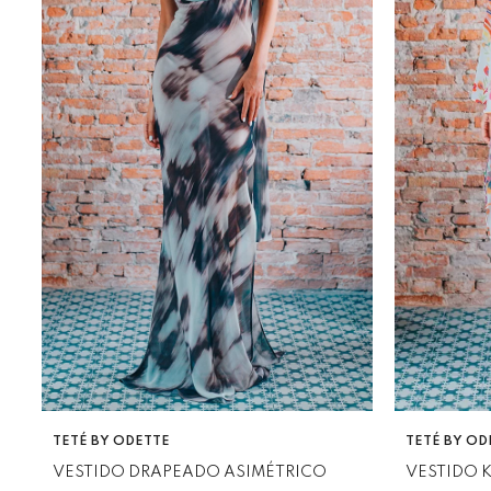
VENDEDOR:
VENDEDOR:
TETÉ BY ODETTE
TETÉ BY OD
VESTIDO DRAPEADO ASIMÉTRICO
VESTIDO 