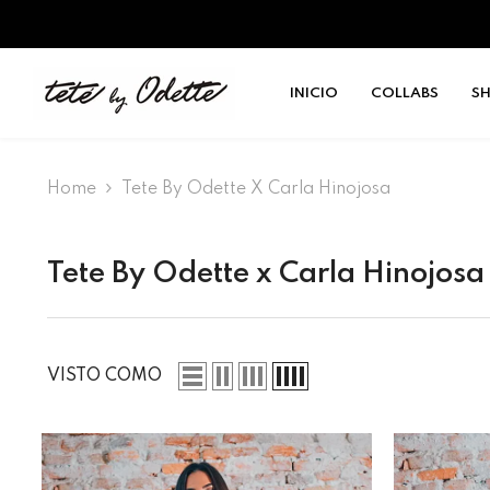
SALTAR AL CONTENIDO
INICIO
COLLABS
S
Home
Tete By Odette X Carla Hinojosa
Tete By Odette x Carla Hinojosa
VISTO COMO