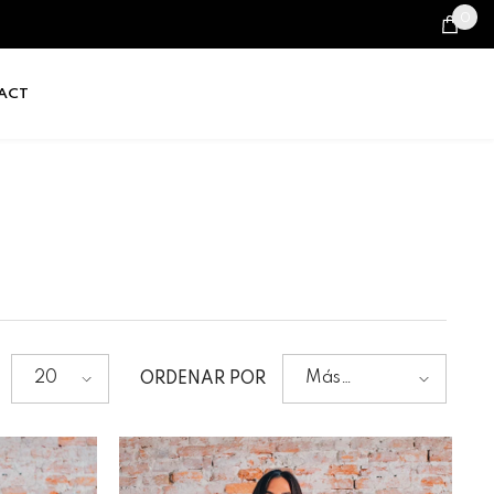
0
0
it
ACT
20
Más
ORDENAR POR
vendidos