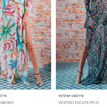
VENDEDOR:
ETTE
TETÉ BY ODETTE
KIMONO
VESTIDO ESCOTE PICO