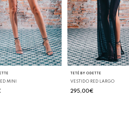
VENDEDOR:
ETTE
TETÉ BY ODETTE
ED MINI
VESTIDO RED LARGO
€
295,00€