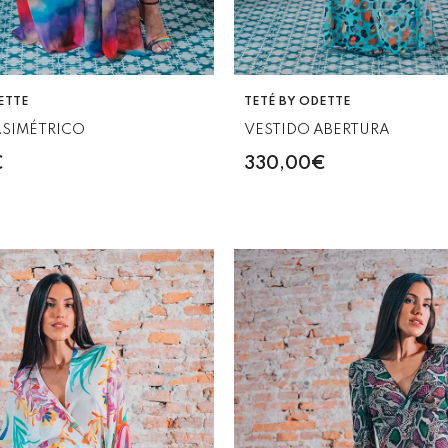
VENDEDOR:
ETTE
TETÉ BY ODETTE
ASIMÉTRICO
VESTIDO ABERTURA
€
330,00€