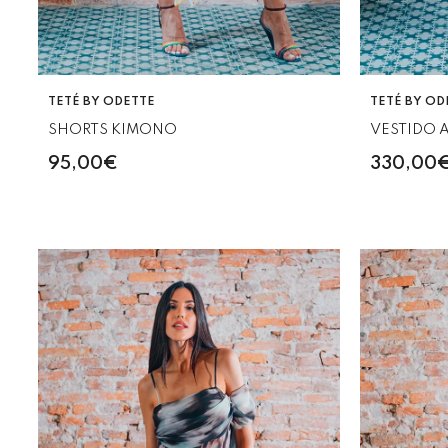
VENDEDOR:
VENDEDOR:
TETÉ BY ODETTE
TETÉ BY OD
SHORTS KIMONO
VESTIDO 
95,00€
330,00