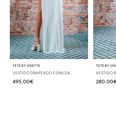
VENDEDOR:
VENDEDOR:
TETÉ BY ODETTE
TETÉ BY OD
VESTIDO DRAPEADO ESPALDA
VESTIDO R
BLANCO
495,00€
280,00