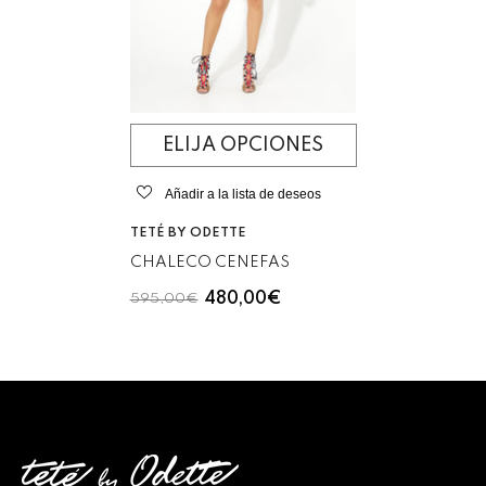
ELIJA OPCIONES
Añadir a la lista de deseos
VENDEDOR:
TETÉ BY ODETTE
CHALECO CENEFAS
480,00€
595,00€