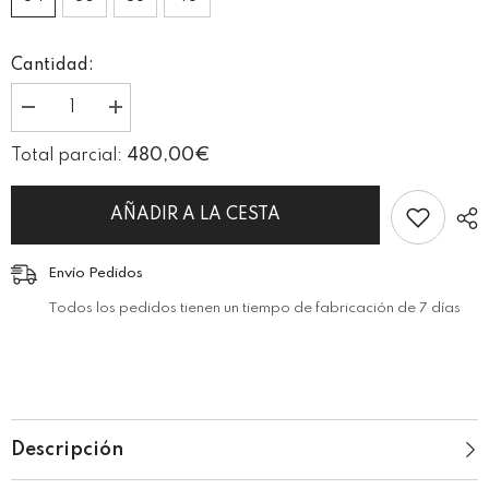
Cantidad:
I18n
I18n
Error:
Error:
Missing
Missing
480,00€
Total parcial:
interpolation
interpolation
value
value
&quot;producto&quot;
&quot;producto&quot;
for
for
AÑADIR A LA CESTA
&quot;Reducir
&quot;Aumentar
la
la
cantidad
cantidad
Envío Pedidos
de
de
{{
{{
Todos los pedidos tienen un tiempo de fabricación de 7 días
producto
producto
}}&quot;
}}&quot;
Descripción