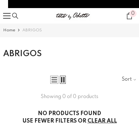
SKIP TO CONTENT
0
0
it
Home
ABRIGOS
ABRIGOS
Sort
Showing 0 of 0 products
NO PRODUCTS FOUND
USE FEWER FILTERS OR
CLEAR ALL