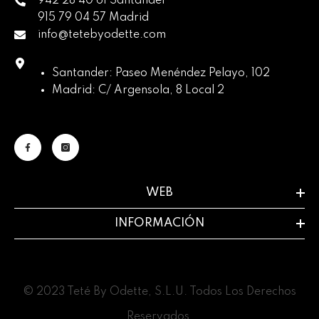
942 28 40 61 Santander
915 79 04 57 Madrid
info@tetebyodette.com
Santander: Paseo Menéndez Pelayo, 102
Madrid: C/ Argensola, 8 Local 2
WEB
INFORMACIÓN
© 2023 Teté By Odette, S.L.U. Todos Los Derechos
Reservados.