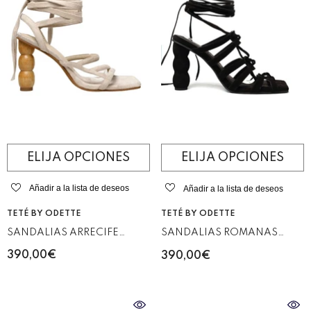
ELIJA OPCIONES
ELIJA OPCIONES
Añadir a la lista de deseos
Añadir a la lista de deseos
VENDEDOR:
VENDEDOR:
TETÉ BY ODETTE
TETÉ BY ODETTE
SANDALIAS ARRECIFE
SANDALIAS ROMANAS
HUESO
ANTE NEGRO
390,00€
390,00€