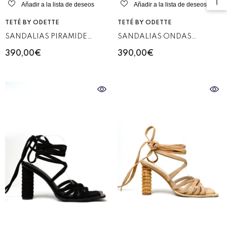
Añadir a la lista de deseos
Añadir a la lista de deseos
VENDEDOR:
VENDEDOR:
TETÉ BY ODETTE
TETÉ BY ODETTE
SANDALIAS ONDAS
SANDALIAS PIRAMIDE
TURQUESA
ROSA
390,00€
390,00€