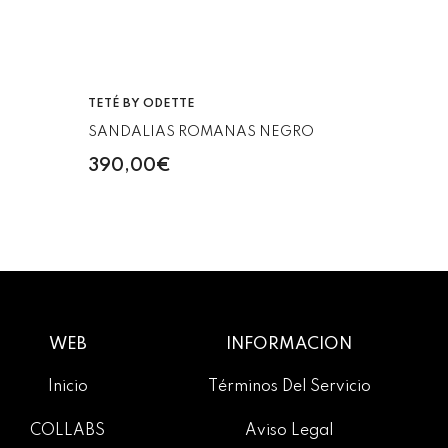
VENDEDOR:
TETÉ BY ODETTE
SANDALIAS ROMANAS NEGRO
390,00€
WEB
INFORMACIÓN
Inicio
Términos Del Servicio
COLLABS
Aviso Legal