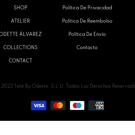
SHOP
Política De Privacidad
ATELIER
Política De Reembolso
ODETTE ÁLVAREZ
Política De Envío
COLLECTIONS
Contacto
CONTACT
2023 Teté By Odette, S.L.U. Todos Los Derechos Reservad
Métodos
de
pago