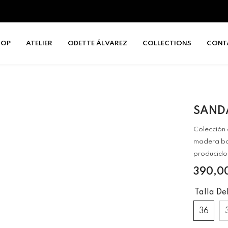
HOP
ATELIER
ODETTE ÁLVAREZ
COLLECTIONS
CONT
SAND
Colección 
madera bar
producido
390,0
Talla De
36