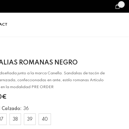
0
0
it
ACT
ALIAS ROMANAS NEGRO
diseñada junto a la marca Canella. Sandalias de tacón de
nizada, confeccionadas en ante, estilo romanas Artículo
 en la modalidad PRE ORDER
0€
l Calzado:
36
37
38
39
40