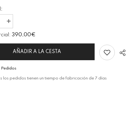
:
I18n
Error:
Missing
390,00€
rcial:
ion
interpolation
value
oducto&quot;
&quot;producto&quot;
for
AÑADIR A LA CESTA
ducir
&quot;Aumentar
la
cantidad
 Pedidos
de
{{
 los pedidos tienen un tiempo de fabricación de 7 días
producto
}}&quot;
Cuota