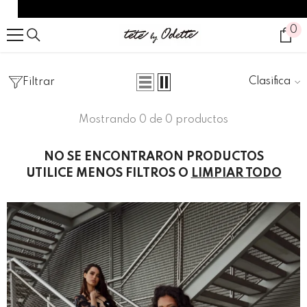
SALTAR AL CONTENIDO
0
0
it
Clasificar
Filtrar
Home
VESTIDOS
VESTIDOS
Mostrando 0 de 0 productos
NO SE ENCONTRARON PRODUCTOS
UTILICE MENOS FILTROS O
LIMPIAR TODO