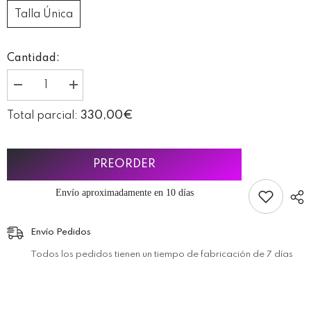
Talla Única
Cantidad:
I18n
I18n
Error:
Error:
Missing
Missing
330,00€
Total parcial:
interpolation
interpolation
value
value
&quot;producto&quot;
&quot;producto&quot;
for
for
&quot;Reducir
&quot;Aumentar
PREORDER
la
la
cantidad
cantidad
Envío aproximadamente en 10 días
de
de
{{
{{
producto
producto
}}&quot;
}}&quot;
Envío Pedidos
Todos los pedidos tienen un tiempo de fabricación de 7 días