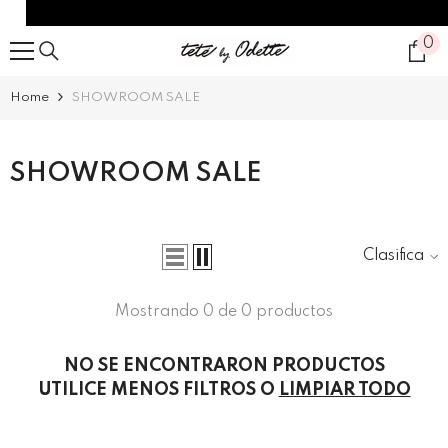
SALTAR AL CONTENIDO
0
0
it
Home
SHOWROOM SALE
SHOWROOM SALE
Clasificar
Mostrando 0 de 0 productos
NO SE ENCONTRARON PRODUCTOS
UTILICE MENOS FILTROS O
LIMPIAR TODO