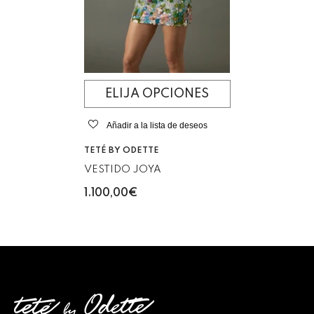
ELIJA OPCIONES
Añadir a la lista de deseos
VENDEDOR:
TETÉ BY ODETTE
VESTIDO JOYA
1.100,00€