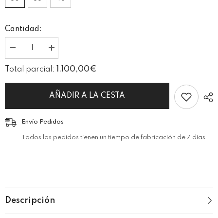
Cantidad:
I18n
I18n
Error:
Error:
Missing
Missing
1.100,00€
Total parcial:
interpolation
interpolation
value
value
&quot;producto&quot;
&quot;producto&quot;
for
for
AÑADIR A LA CESTA
&quot;Reducir
&quot;Aumentar
la
la
cantidad
cantidad
Envío Pedidos
de
de
{{
{{
Todos los pedidos tienen un tiempo de fabricación de 7 días
producto
producto
}}&quot;
}}&quot;
Descripción