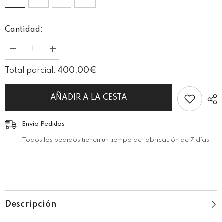
Cantidad:
I18n
I18n
Error:
Error:
Missing
Missing
400,00€
Total parcial:
interpolation
interpolation
value
value
&quot;producto&quot;
&quot;producto&quot;
for
for
AÑADIR A LA CESTA
&quot;Reducir
&quot;Aumentar
la
la
cantidad
cantidad
Envío Pedidos
de
de
{{
{{
Todos los pedidos tienen un tiempo de fabricación de 7 días
producto
producto
}}&quot;
}}&quot;
Descripción