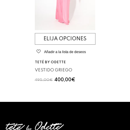
ELIJA OPCIONES
Añadir a la lista de deseos
VENDEDOR:
TETÉ BY ODETTE
VESTIDO GRIEGO
400,00€
495,00€