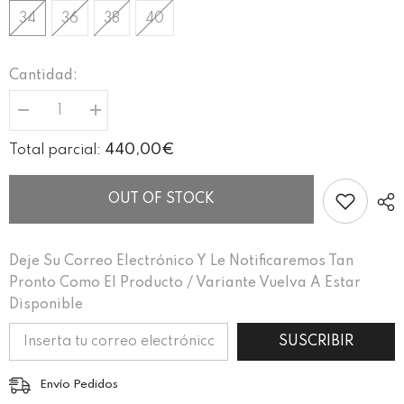
34
36
38
40
Cantidad:
I18n
I18n
Error:
Error:
Missing
Missing
440,00€
Total parcial:
interpolation
interpolation
value
value
&quot;producto&quot;
&quot;producto&quot;
for
for
OUT OF STOCK
&quot;Reducir
&quot;Aumentar
la
la
cantidad
cantidad
de
de
Deje Su Correo Electrónico Y Le Notificaremos Tan
{{
{{
producto
producto
Pronto Como El Producto / Variante Vuelva A Estar
}}&quot;
}}&quot;
Disponible
SUSCRIBIR
Envío Pedidos