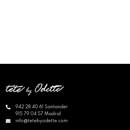
942 28 40 61 Santander
915 79 04 57 Madrid
info@tetebyodette.com