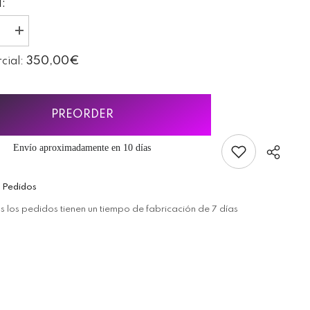
:
I18n
Error:
Missing
350,00€
rcial:
ion
interpolation
value
oducto&quot;
&quot;producto&quot;
for
ducir
&quot;Aumentar
PREORDER
la
cantidad
de
Envío aproximadamente en 10 días
{{
producto
}}&quot;
 Pedidos
 los pedidos tienen un tiempo de fabricación de 7 días
Cuota