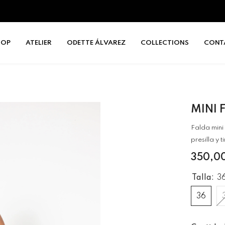
HOP
ATELIER
ODETTE ÁLVAREZ
COLLECTIONS
CONT
MINI
Falda mini
presilla y t
350,0
Talla:
3
36