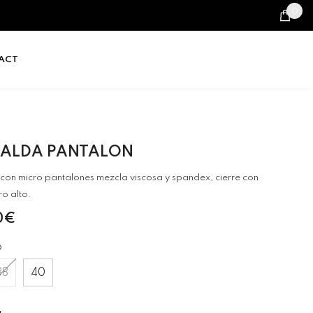
0
0
it
ACT
 FALDA PANTALON
 con micro pantalones mezcla viscosa y spandex, cierre con
iro alto.
0€
6
38
40