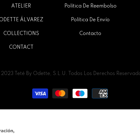
ATELIER
Política De Reembolso
ODETTE ÁLVAREZ
Política De Envío
COLLECTIONS
Contacto
CONTACT
2023 Teté By Odette, S.L.U. Todos Los Derechos Reservad
Métodos
de
pago