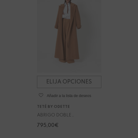
ELIJA OPCIONES
Añadir a la lista de deseos
VENDEDOR:
TETÉ BY ODETTE
ABRIGO DOBLE
BOTONADURA
795,00€