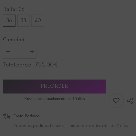
Talla:
36
36
38
40
Cantidad:
I18n
I18n
Error:
Error:
Missing
Missing
795,00€
Total parcial:
interpolation
interpolation
value
value
&quot;producto&quot;
&quot;producto&quot;
for
for
&quot;Reducir
&quot;Aumentar
PREORDER
la
la
cantidad
cantidad
Envío aproximadamente en 10 días
de
de
{{
{{
producto
producto
}}&quot;
}}&quot;
Envío Pedidos
Todos los pedidos tienen un tiempo de fabricación de 7 días