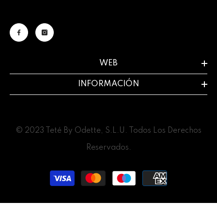
WEB
INFORMACIÓN
© 2023 Teté By Odette, S.L.U. Todos Los Derechos
Reservados.
Métodos
de
pago