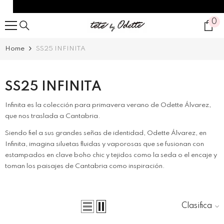
SALTAR AL CONTENIDO
0
0
it
Home
SS25 INFINITA
SS25 INFINITA
Infinita es la colección para primavera verano de Odette Álvarez,
que nos traslada a Cantabria.
Siendo fiel a sus grandes señas de identidad, Odette Álvarez, en
Infinita, imagina siluetas fluidas y vaporosas que se fusionan con
estampados en clave boho chic y tejidos como la seda o el encaje y
toman los paisajes de Cantabria como inspiración.
Clasificar